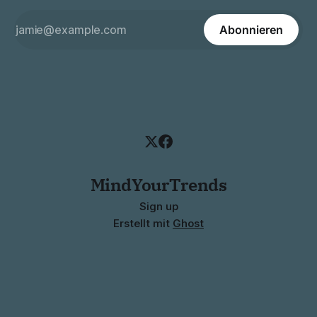
Abonnieren
MindYourTrends
Sign up
Erstellt mit
Ghost