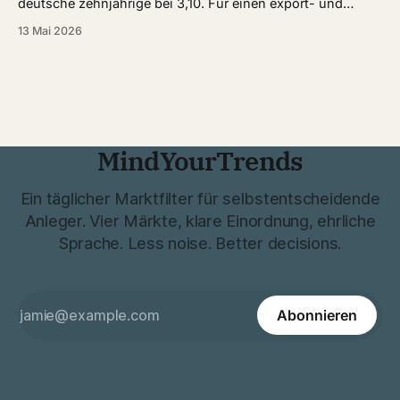
deutsche zehnjährige bei 3,10. Für einen export- und
energieempfindlichen Index ist das kein Klima, in dem
13 Mai 2026
Aufwärtssignale leicht tragen. Genau in dieser Lage steht
heute der DAX vor einem methodisch sauberen Konflikt.
Reicht ein grüner Trendfilter, wenn die langfristige
MindYourTrends
Ein täglicher Marktfilter für selbstentscheidende
Anleger. Vier Märkte, klare Einordnung, ehrliche
Sprache. Less noise. Better decisions.
Abonnieren