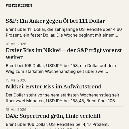
WEITERLESEN
S&P: Ein Anker gegen Öl bei 111 Dollar
Brent über 111 Dollar, die zehnjährige US-Rendite über 4,60
Prozent, ein fester Dollar. Die Woche beginnt mit einem
klaren Belastungstest für US-Aktien. Eine Frage
18 Mai 2026
entscheidet den Wochenstart. Hält die S&P-Struktur dem
Erster Riss im Nikkei — der S&P trägt vorerst
Öl- und Renditedruck stand — oder zieht der Stress jetzt
weiter
nach? Unsere Einschätzung: Der
Brent bei 106 Dollar, USDJPY bei 158, ein Dollar auf dem
Weg zum stärksten Wochenanstieg seit über zwei
Monaten. Die Märkte haben den Öl-Schub der
15 Mai 2026
vergangenen Wochen erstaunlich gut weggesteckt —
Nikkei: Erster Riss im Aufwärtstrend
heute zeigt sich, dass die Front der starken Märkte
schmaler wird. Der S&P trägt weiter, der Nikkei
Der Dollar steht vor seinem stärksten Wochenanstieg seit
über zwei Monaten, USDJPY bei 158,45, Brent über 106
Dollar. Für Japan ist das die unangenehme Kombination
15 Mai 2026
aus zwei Seiten. Genau in dieser Lage handelt der Nikkei
DAX: Supertrend grün, Linie verfehlt
heute zum ersten Mal seit dem Ausbruch intraday unter
einer wichtigen Marke. Wann ist
Brent über 106 Dollar, US-Renditen bei 4,47 Prozent,