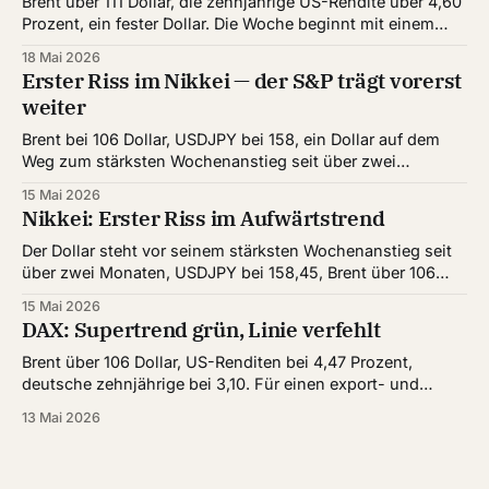
Brent über 111 Dollar, die zehnjährige US-Rendite über 4,60
Prozent, ein fester Dollar. Die Woche beginnt mit einem
klaren Belastungstest für US-Aktien. Eine Frage
18 Mai 2026
entscheidet den Wochenstart. Hält die S&P-Struktur dem
Erster Riss im Nikkei — der S&P trägt vorerst
Öl- und Renditedruck stand — oder zieht der Stress jetzt
weiter
nach? Unsere Einschätzung: Der
Brent bei 106 Dollar, USDJPY bei 158, ein Dollar auf dem
Weg zum stärksten Wochenanstieg seit über zwei
Monaten. Die Märkte haben den Öl-Schub der
15 Mai 2026
vergangenen Wochen erstaunlich gut weggesteckt —
Nikkei: Erster Riss im Aufwärtstrend
heute zeigt sich, dass die Front der starken Märkte
schmaler wird. Der S&P trägt weiter, der Nikkei
Der Dollar steht vor seinem stärksten Wochenanstieg seit
über zwei Monaten, USDJPY bei 158,45, Brent über 106
Dollar. Für Japan ist das die unangenehme Kombination
15 Mai 2026
aus zwei Seiten. Genau in dieser Lage handelt der Nikkei
DAX: Supertrend grün, Linie verfehlt
heute zum ersten Mal seit dem Ausbruch intraday unter
einer wichtigen Marke. Wann ist
Brent über 106 Dollar, US-Renditen bei 4,47 Prozent,
deutsche zehnjährige bei 3,10. Für einen export- und
energieempfindlichen Index ist das kein Klima, in dem
13 Mai 2026
Aufwärtssignale leicht tragen. Genau in dieser Lage steht
heute der DAX vor einem methodisch sauberen Konflikt.
Reicht ein grüner Trendfilter, wenn die langfristige